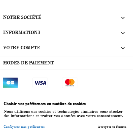

NOTRE SOCIÉTÉ
keyboard_arrow_down
INFORMATIONS

VOTRE COMPTE
MODES DE PAIEMENT
Choisir vos préférences en matière de cookies
Nous utilisons des cookies et technologies similaires pour stocker
des informations et traiter vos données avec votre consentement.
© 2026 - Boutique Filtr'Optimal - Filtre à eau - Tous droits réservés - par
Configurer mes préférences
Accepter et fermer.
SitesInternet.pro